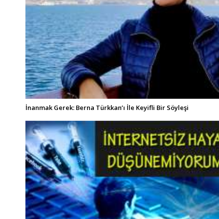
İnanmak Gerek: Berna Türkkan’ı İle Keyifli Bir Söyleşi