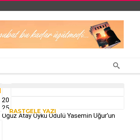
20
25
RASTGELE YAZI
Oğuz Atay Öykü Ödülü Yasemin Uğur’un