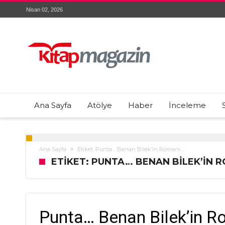
Nisan 02, 2026
Ana Sayfa
Atölye
Haber
İnceleme
Ana Sayfa
Etiket: Punta… Benan Bilek’in Romanı…
ETIKET: PUNTA… BENAN BILEK’IN 
Punta… Benan Bilek’in 