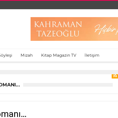
Söyleşi
Mizah
Kitap Magazin TV
İletişim
ROMANI…
Romanı…