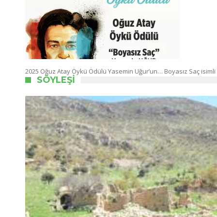
2025 Oğuz Atay Öykü Ödülü Yasemin Uğur’un… Boyasız Saç isimli
SÖYLEŞI