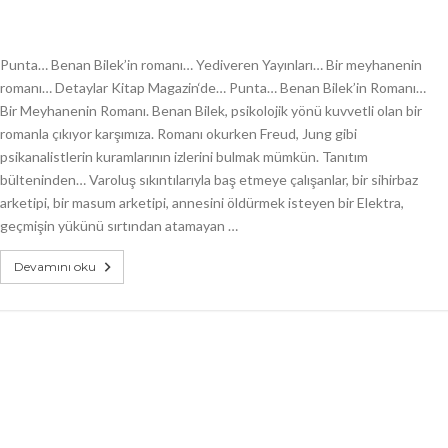
Punta… Benan Bilek’in romanı… Yediveren Yayınları… Bir meyhanenin
romanı… Detaylar Kitap Magazin‘de… Punta… Benan Bilek’in Romanı…
Bir Meyhanenin Romanı. Benan Bilek, psikolojik yönü kuvvetli olan bir
romanla çıkıyor karşımıza. Romanı okurken Freud, Jung gibi
psikanalistlerin kuramlarının izlerini bulmak mümkün. Tanıtım
bülteninden… Varoluş sıkıntılarıyla baş etmeye çalışanlar, bir sihirbaz
arketipi, bir masum arketipi, annesini öldürmek isteyen bir Elektra,
geçmişin yükünü sırtından atamayan …
Devamını oku