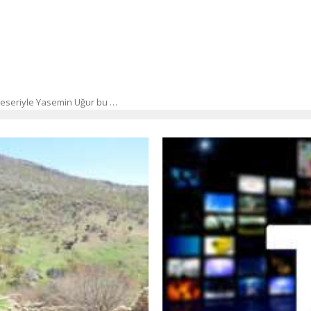
 eseriyle Yasemin Uğur bu …