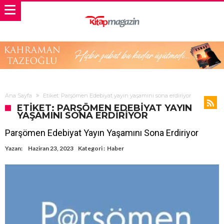
Ana Sayfa
Etiket: Parşömen Edebiyat yayın yaşamını sona erdiriyor
ETIKET: PARŞÖMEN EDEBIYAT YAYIN
YAŞAMINI SONA ERDIRIYOR
Parşömen Edebiyat Yayın Yaşamını Sona Erdiriyor
Yazan:
Haziran 23, 2023
Kategori :
Haber