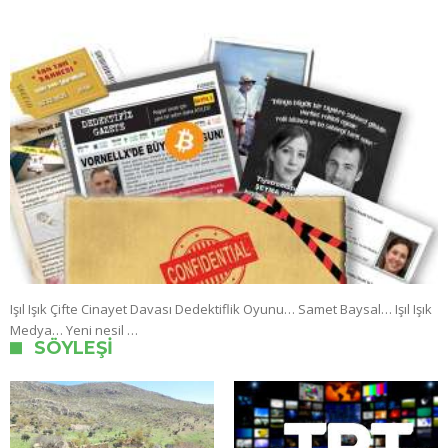
Işıl Işık Çifte Cinayet Davası Dedektiflik Oyunu… Samet Baysal… Işıl Işık
Medya… Yeni nesil …
SÖYLEŞI