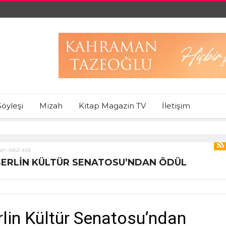
Söyleşi
Mizah
Kitap Magazin TV
İletişim
an ödül aldı
BERLIN KÜLTÜR SENATOSU’NDAN ÖDÜL
lin Kültür Senatosu’ndan