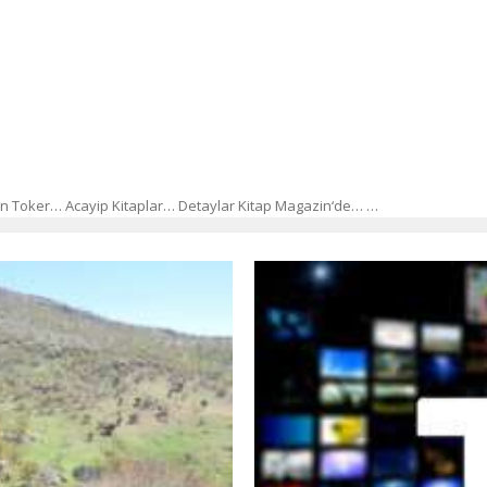
rhan Toker… Acayip Kitaplar… Detaylar Kitap Magazin‘de… …