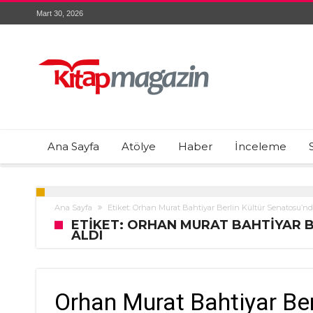
Mart 30, 2026
Ana Sayfa
Atölye
Haber
İnceleme
Ana Sayfa
Etiket: Orhan Murat Bahtiyar Berlin Kültür Senatosu’nd
ETIKET: ORHAN MURAT BAHTIYAR 
ALDI
Orhan Murat Bahtiyar Ber