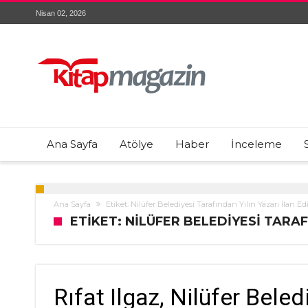
Nisan 02, 2026
Ana Sayfa
Atölye
Haber
İnceleme
Ana Sayfa
Etiket: Nilüfer Belediyesi Tarafından Yılın Yazarı İlan Edi
ETIKET: NILÜFER BELEDIYESI TARAF
Rıfat Ilgaz, Nilüfer Beled