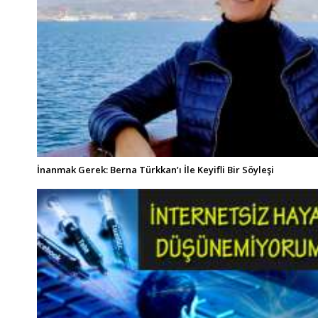
İnanmak Gerek: Berna Türkkan’ı İle Keyifli Bir Söyleşi