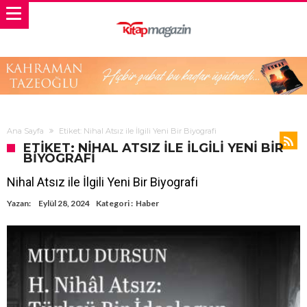
Ana Sayfa
Etiket: Nihal Atsız ile İlgili Yeni Bir Biyografi
ETIKET: NIHAL ATSIZ ILE İLGILI YENI BIR
BIYOGRAFI
Nihal Atsız ile İlgili Yeni Bir Biyografi
Yazan:
Eylül 28, 2024
Kategori :
Haber