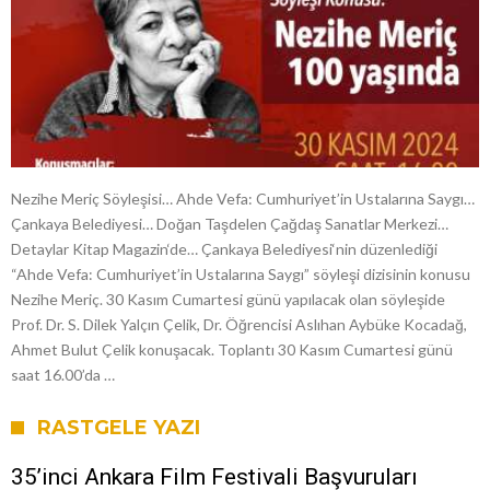
Nezihe Meriç Söyleşisi… Ahde Vefa: Cumhuriyet’in Ustalarına Saygı…
Çankaya Belediyesi… Doğan Taşdelen Çağdaş Sanatlar Merkezi…
Detaylar Kitap Magazin‘de… Çankaya Belediyesi‘nin düzenlediği
“Ahde Vefa: Cumhuriyet’in Ustalarına Saygı” söyleşi dizisinin konusu
Nezihe Meriç. 30 Kasım Cumartesi günü yapılacak olan söyleşide
Prof. Dr. S. Dilek Yalçın Çelik, Dr. Öğrencisi Aslıhan Aybüke Kocadağ,
Ahmet Bulut Çelik konuşacak. Toplantı 30 Kasım Cumartesi günü
saat 16.00’da …
RASTGELE YAZI
35’inci Ankara Film Festivali Başvuruları