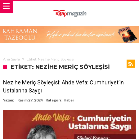
Ana Sayfa
Etiket: Nezihe Meriç Söyleşisi
ETIKET: NEZIHE MERIÇ SÖYLEŞISI
Nezihe Meriç Söyleşisi: Ahde Vefa: Cumhuriyet’in
Ustalarına Saygı
Yazan:
Kasım 27, 2024
Kategori :
Haber