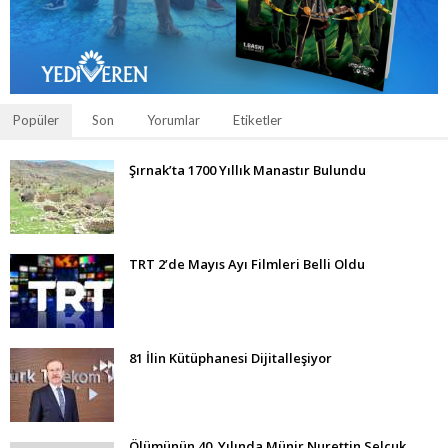
Popüler
Son
Yorumlar
Etiketler
Şırnak’ta 1700 Yıllık Manastır Bulundu
TRT 2’de Mayıs Ayı Filmleri Belli Oldu
81 İlin Kütüphanesi Dijitalleşiyor
Ölümünün 40. Yılında Münir Nurettin Selçuk