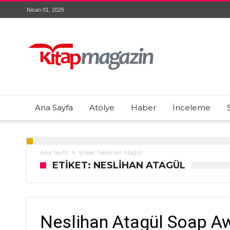
Nisan 01, 2026
Ana Sayfa
Atölye
Haber
İnceleme
Ana Sayfa
Etiket: Neslihan Atagül
ETIKET: NESLIHAN ATAGÜL
Neslihan Atagül Soap A