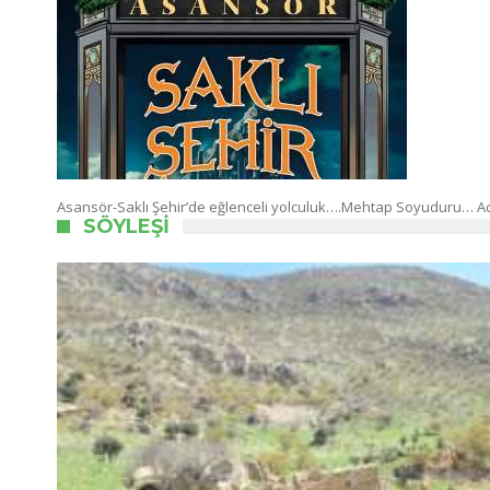
Asansör-Saklı Şehir’de eğlenceli yolculuk….Mehtap Soyuduru… Ac
SÖYLEŞI