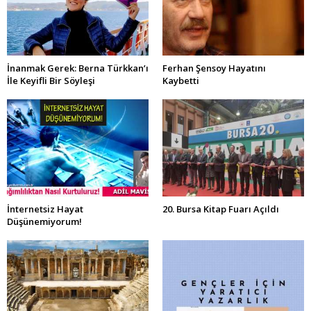
İnanmak Gerek: Berna Türkkan’ı
Ferhan Şensoy Hayatını
İle Keyifli Bir Söyleşi
Kaybetti
İnternetsiz Hayat
20. Bursa Kitap Fuarı Açıldı
Düşünemiyorum!