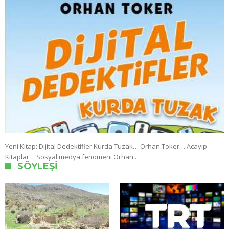
Yeni Kitap: Dijital Dedektifler Kurda Tuzak… Orhan Toker… Acayip
Kitaplar… Sosyal medya fenomeni Orhan …
SÖYLEŞI