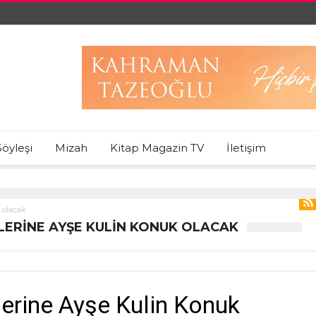
Söyleşi
Mizah
Kitap Magazin TV
İletişim
 olacak
KLERINE AYŞE KULIN KONUK OLACAK
lerine Ayşe Kulin Konuk