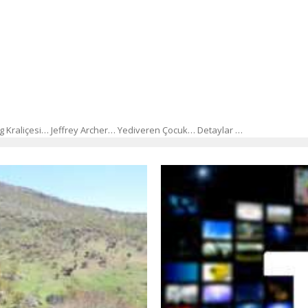
g Kraliçesi… Jeffrey Archer… Yediveren Çocuk… Detaylar …