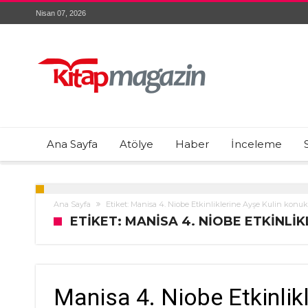
Nisan 07, 2026
Ana Sayfa
Atölye
Haber
İnceleme
Ana Sayfa
Etiket: Manisa 4. Niobe Etkinliklerine Ayşe Kulin konuk
ETIKET: MANISA 4. NIOBE ETKINLI
Manisa 4. Niobe Etkinlik