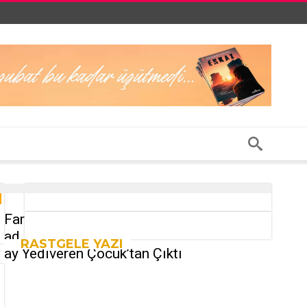
Far
ad
RASTGELE YAZI
ay Yediveren Çocuk’tan Çıktı