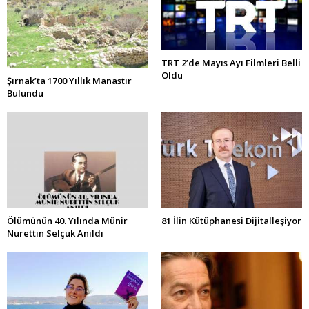
TRT 2’de Mayıs Ayı Filmleri Belli
Oldu
Şırnak’ta 1700 Yıllık Manastır
Bulundu
Ölümünün 40. Yılında Münir
81 İlin Kütüphanesi Dijitalleşiyor
Nurettin Selçuk Anıldı