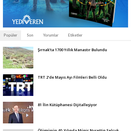
Popüler
Son
Yorumlar
Etiketler
Şırnak’ta 1700 Yıllık Manastır Bulundu
TRT 2’de Mayıs Ayı Filmleri Belli Oldu
81 İlin Kütüphanesi Dijitalleşiyor
Ölümünün 40. Yılında Münir Nurettin Selçuk