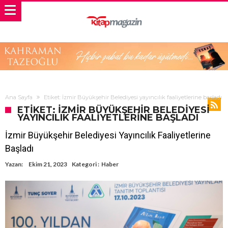
Ana Sayfa
Etiket: İzmir Büyükşehir Belediyesi yayıncılık faaliyetlerine başladı
ETIKET: İZMIR BÜYÜKŞEHIR BELEDIYESI
YAYINCILIK FAALIYETLERINE BAŞLADI
İzmir Büyükşehir Belediyesi Yayıncılık Faaliyetlerine
Başladı
Yazan:
Ekim 21, 2023
Kategori :
Haber