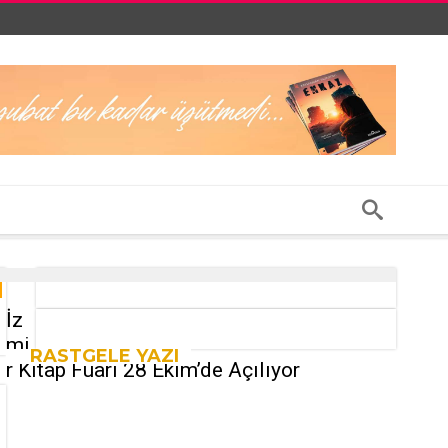
İz
mi
RASTGELE YAZI
r Kitap Fuarı 28 Ekim’de Açılıyor