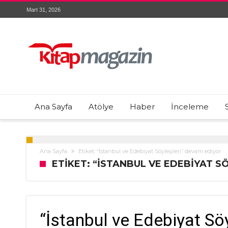
Mart 31, 2026
Ana Sayfa
Atölye
Haber
İnceleme
Ana Sayfa
Etiket: “İstanbul ve Edebiyat Söyleşileri” devam ediyor
ETIKET: “İSTANBUL VE EDEBIYAT S
“İstanbul ve Edebiyat Sö