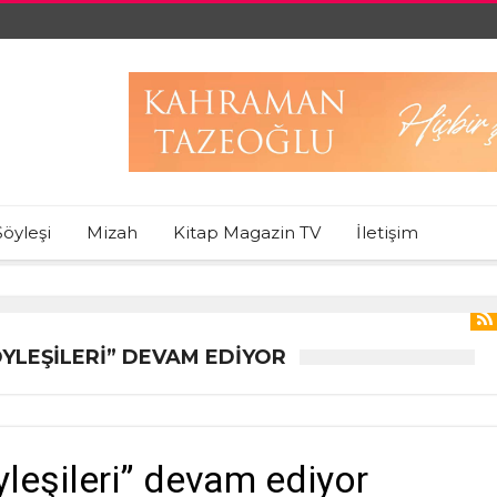
Söyleşi
Mizah
Kitap Magazin TV
İletişim
ÖYLEŞILERI” DEVAM EDIYOR
yleşileri” devam ediyor