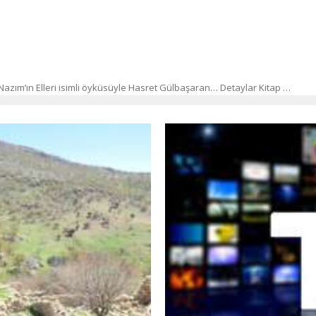
azım’ın Elleri isimli öyküsüyle Hasret Gülbaşaran… Detaylar Kitap …