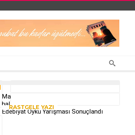
Ma
hal
RASTGELE YAZI
Edebiyat Öykü Yarışması Sonuçlandı