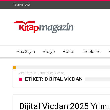
Nisan 03, 2026
Ana Sayfa
Atölye
Haber
İnceleme
Ana Sayfa
Etiket: Dijital Vicdan
ETIKET: DIJITAL VICDAN
Dijital Vicdan 2025 Yılın