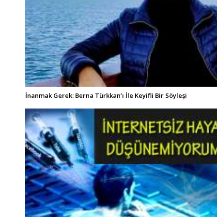
İnanmak Gerek: Berna Türkkan’ı İle Keyifli Bir Söyleşi