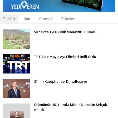
Popüler
Son
Yorumlar
Etiketler
Şırnak’ta 1700 Yıllık Manastır Bulundu
TRT 2’de Mayıs Ayı Filmleri Belli Oldu
81 İlin Kütüphanesi Dijitalleşiyor
Ölümünün 40. Yılında Münir Nurettin Selçuk
Anıldı