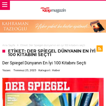
Ana Sayfa
Etiket: Der Spiegel dünyanın en iyi 100 kitabını seçti
ETIKET: DER SPIEGEL DÜNYANIN EN IYI
100 KITABINI SEÇTI
Der Spiegel Dünyanın En İyi 100 Kitabını Seçti
Yazan:
Temmuz 25, 2025
Kategori :
Haber