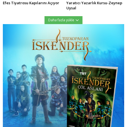
Efes Tiyatrosu Kapılarını Açıyor
Yaratıcı Yazarlık Kursu-Zeynep
Uysal
Daha fazla yükle