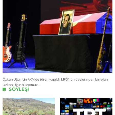
Özkan Uğur için AKM’de tören yapıldı. MFÖ’nün üyelerinden biri olan
Özkan Uğur 8 Temmuz …
SÖYLEŞI