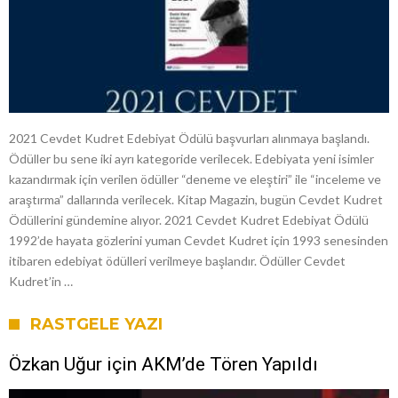
2021 Cevdet Kudret Edebiyat Ödülü başvurları alınmaya başlandı.
Ödüller bu sene iki ayrı kategoride verilecek. Edebiyata yeni isimler
kazandırmak için verilen ödüller “deneme ve eleştiri” ile “inceleme ve
araştırma” dallarında verilecek. Kitap Magazin, bugün Cevdet Kudret
Ödüllerini gündemine alıyor. 2021 Cevdet Kudret Edebiyat Ödülü
1992’de hayata gözlerini yuman Cevdet Kudret için 1993 senesinden
itibaren edebiyat ödülleri verilmeye başlandır. Ödüller Cevdet
Kudret’in …
RASTGELE YAZI
Özkan Uğur için AKM’de Tören Yapıldı