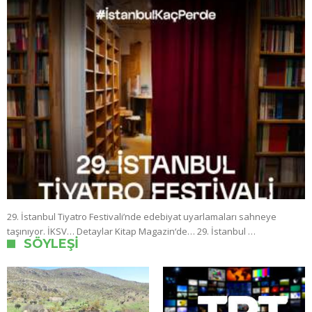
29. İstanbul Tiyatro Festivali’nde edebiyat uyarlamaları sahneye
taşınıyor. İKSV… Detaylar Kitap Magazin‘de… 29. İstanbul …
SÖYLEŞI