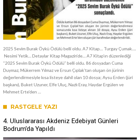
2025 Sevim Burak Öykü Ödülü belli oldu. A7 Kitap… Turgay Çumak….
Nesimi Yetik… Detaylar Kitap Magazin‘de… A7 Kitap’ın düzenlediği
“2025 Sevim Burak Öykü Ödülü” belli oldu. 86 dosyadan Cuma
Duymaz, Mükerrem Yılmaz ve Ersun Çıplak’tan oluşan ön jürinin
değerlendirmesiyle kısa listeye dahil olan 10 dosya; Aysu Erden (jüri
başkanı), Buket Uzuner, Elfe Uluç, Nazlı Eray, Haydar Ergülen ve
Mehmet Erte’den …
RASTGELE YAZI
4. Uluslararası Akdeniz Edebiyat Günleri
Bodrum’da Yapıldı