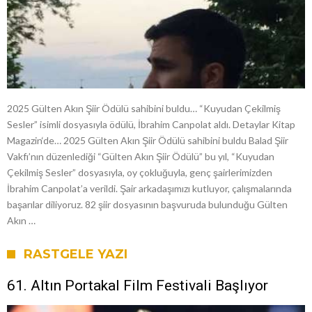
2025 Gülten Akın Şiir Ödülü sahibini buldu… “Kuyudan Çekilmiş
Sesler” isimli dosyasıyla ödülü, İbrahim Canpolat aldı. Detaylar Kitap
Magazin‘de… 2025 Gülten Akın Şiir Ödülü sahibini buldu Balad Şiir
Vakfı’nın düzenlediği “Gülten Akın Şiir Ödülü” bu yıl, “Kuyudan
Çekilmiş Sesler” dosyasıyla, oy çokluğuyla, genç şairlerimizden
İbrahim Canpolat’a verildi. Şair arkadaşımızı kutluyor, çalışmalarında
başarılar diliyoruz. 82 şiir dosyasının başvuruda bulunduğu Gülten
Akın …
RASTGELE YAZI
61. Altın Portakal Film Festivali Başlıyor