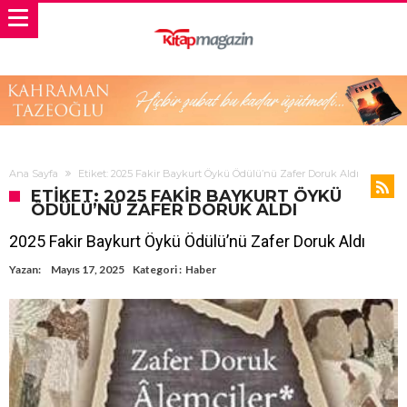
Ana Sayfa
Etiket: 2025 Fakir Baykurt Öykü Ödülü’nü Zafer Doruk Aldı
ETIKET: 2025 FAKIR BAYKURT ÖYKÜ
ÖDÜLÜ’NÜ ZAFER DORUK ALDI
2025 Fakir Baykurt Öykü Ödülü’nü Zafer Doruk Aldı
Yazan:
Mayıs 17, 2025
Kategori :
Haber