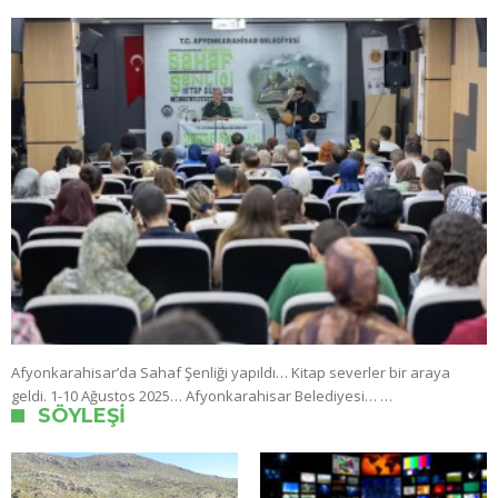
Afyonkarahisar’da Sahaf Şenliği yapıldı… Kitap severler bir araya
geldi. 1-10 Ağustos 2025… Afyonkarahisar Belediyesi… …
SÖYLEŞI