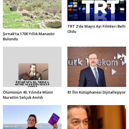
TRT 2’de Mayıs Ayı Filmleri Belli
Oldu
Şırnak’ta 1700 Yıllık Manastır
Bulundu
Ölümünün 40. Yılında Münir
81 İlin Kütüphanesi Dijitalleşiyor
Nurettin Selçuk Anıldı