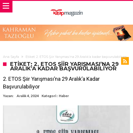
Ana Sayfa
Etiket: 2. ETOS Şiir Yarışması’na 29 Aralık’a kadar başvurulabiliyor
ETIKET: 2. ETOS ŞIIR YARIŞMASI’NA 29
ARALIK’A KADAR BAŞVURULABILIYOR
2. ETOS Şiir Yarışması’na 29 Aralık’a Kadar
Başvurulabiliyor
Yazan:
Aralık 4, 2024
Kategori :
Haber