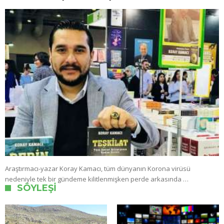
Araştırmacı-yazar Koray Kamacı, tüm dünyanın Korona virüsü
nedeniyle tek bir gündeme kilitlenmişken perde arkasında …
SÖYLEŞI