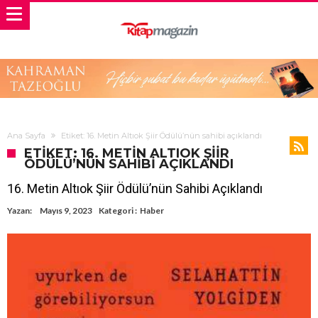
Ana Sayfa
Etiket: 16. Metin Altıok Şiir Ödülü’nün sahibi açıklandı
ETIKET: 16. METIN ALTIOK ŞIIR
ÖDÜLÜ’NÜN SAHIBI AÇIKLANDI
16. Metin Altıok Şiir Ödülü’nün Sahibi Açıklandı
Yazan:
Mayıs 9, 2023
Kategori :
Haber