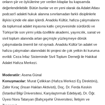
onların şiir ve öykülerine yer verilen kitaplar bu kapsamda
değerlendirilebilir. Bütün bunlar ve en yeni olarak da Adalet Atlası
podcast’i adaleti hukuk alanına sınırlamadan farklı disiplinlerle
ilişkisi içinde ele alan işlerdi. Anadolu Kültür, hafıza çalışmalarını
da toplumsal adalet inşasına katkı çerçevesinde sürdürdü ve
Türkiye’de son yirmi yılda özellikle akademi, yayıncılık, sanat ve
sivil toplum alanında artan geçmişle yüzleşmeye dönük
çalışmalarda önemli bir rol oynadı. Anadolu Kültür’ün adalet ve
hafıza çalışmaları alanındaki iki projesi de çok yetkin iki kuruma
evrildi: Ceza İnfaz Sisteminde Sivil Toplum Derneği ile Hakikat
Adalet Hafıza Merkezi.
Moderatör:
Asena Günal
Konuşmacılar:
Murat Çelikkan (Hafıza Merkezi Eş Direktörü),
Zafer Kıraç (İnsan Hakları Aktivisti), Doç. Dr. Ferda Keskin
(İstanbul Bilgi Üniversitesi, Karşılaştırmalı Edebiyat), Dr. Öğr.
Üyesi Nora Tataryan (Bahçeşehir Üniversitesi, İletişim ve