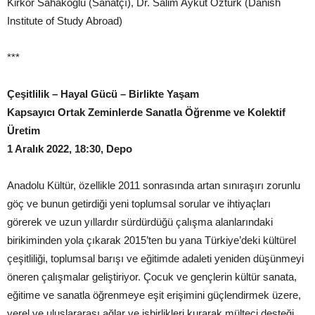
Kirkor Sahakoğlu (Sanatçı), Dr. Salim Aykut Öztürk (Danish
Institute of Study Abroad)
***
Çeşitlilik – Hayal Gücü – Birlikte Yaşam
Kapsayıcı Ortak Zeminlerde Sanatla Öğrenme ve Kolektif
Üretim
1 Aralık 2022, 18:30, Depo
Anadolu Kültür, özellikle 2011 sonrasında artan sınıraşırı zorunlu
göç ve bunun getirdiği yeni toplumsal sorular ve ihtiyaçları
görerek ve uzun yıllardır sürdürdüğü çalışma alanlarındaki
birikiminden yola çıkarak 2015’ten bu yana Türkiye’deki kültürel
çeşitliliği, toplumsal barışı ve eğitimde adaleti yeniden düşünmeyi
öneren çalışmalar geliştiriyor. Çocuk ve gençlerin kültür sanata,
eğitime ve sanatla öğrenmeye eşit erişimini güçlendirmek üzere,
yerel ve uluslararası ağlar ve işbirlikleri kurarak mülteci desteği