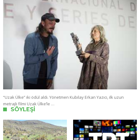
“Uzak Ülke” iki ödül aldı. Yönetmen Kubilay Erkan Yazıcı, ilk uzun
metrajlı filmi Uzak Ülke’le …
SÖYLEŞI