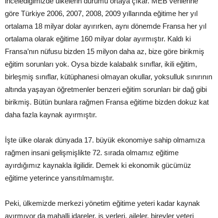
incelediğimizde ülkelerin durumu ortaya çıkar. MEB verilerine
göre Türkiye 2006, 2007, 2008, 2009 yıllarında eğitime her yıl
ortalama 18 milyar dolar ayırırken, aynı dönemde Fransa her yıl
ortalama olarak eğitime 160 milyar dolar ayırmıştır. Kaldı ki
Fransa’nın nüfusu bizden 15 milyon daha az, bize göre birikmiş
eğitim sorunları yok. Oysa bizde kalabalık sınıflar, ikili eğitim,
birleşmiş sınıflar, kütüphanesi olmayan okullar, yoksulluk sınırının
altında yaşayan öğretmenler benzeri eğitim sorunları bir dağ gibi
birikmiş. Bütün bunlara rağmen Fransa eğitime bizden dokuz kat
daha fazla kaynak ayırmıştır.
İşte ülke olarak dünyada 17. büyük ekonomiye sahip olmamıza
rağmen insani gelişmişlikte 72. sırada olmamız eğitime
ayırdığımız kaynakla ilgilidir. Demek ki ekonomik gücümüz
eğitime yeterince yansıtılmamıştır.
Peki, ülkemizde merkezi yönetim eğitime yeteri kadar kaynak
ayırmıyor da mahalli idareler, iş yerleri, aileler, bireyler yeteri