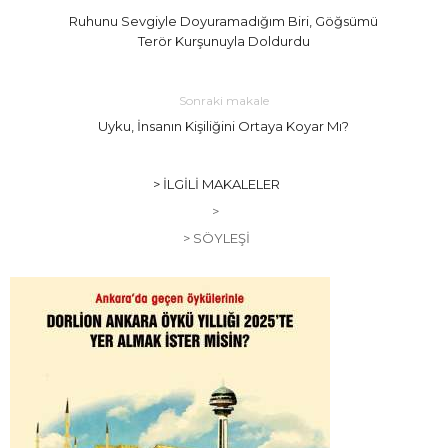
Ruhunu Sevgiyle Doyuramadığım Biri, Göğsümü
Terör Kurşunuyla Doldurdu
Sonraki makale
Uyku, İnsanın Kişiliğini Ortaya Koyar Mı?
> İLGILI MAKALELER
>
> SÖYLEŞI