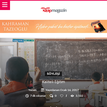
SÖYLEŞI
Kaliteli Eğitim
Yazan:
Yayınlanan
Ocak 16, 2017
7 dk okunur
0
1
3,532